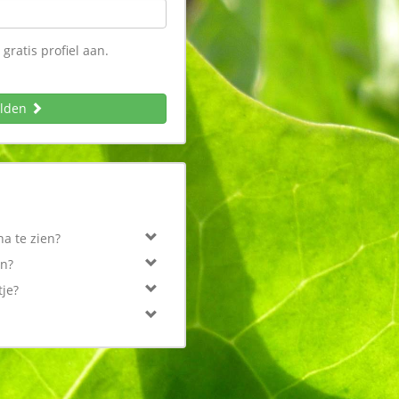
gratis profiel aan.
lden
a te zien?
an?
tje?